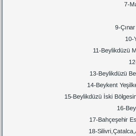
7-Ma
9-Çınar 
10-
11-Beylikdüzü M
12
13-Beylikdüzü Be
14-Beykent Yeşilk
15-Beylikdüzü İski Bölgesi
16-Beyl
17-Bahçeşehir Es
18-Silivri,Çatalca