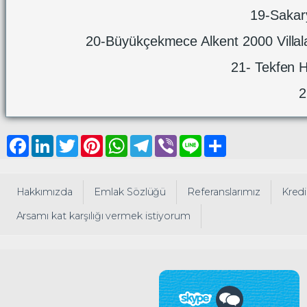
19-Sakary
20-Büyükçekmece Alkent 2000 Villalar
21- Tekfen H
2
Facebook
LinkedIn
Twitter
Pinterest
WhatsApp
Telegram
Viber
Line
Share
Hakkımızda
Emlak Sözlüğü
Referanslarımız
Kredi
Arsamı kat karşılığı vermek istiyorum