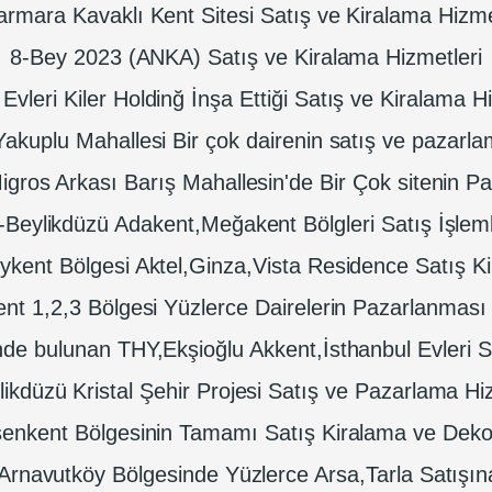
rmara Kavaklı Kent Sitesi Satış ve Kiralama Hizme
8-Bey 2023 (ANKA) Satış ve Kiralama Hizmetleri
Evleri Kiler Holdinğ İnşa Ettiği Satış ve Kiralama H
Yakuplu Mahallesi Bir çok dairenin satış ve pazarla
igros Arkası Barış Mahallesin'de Bir Çok sitenin P
-Beylikdüzü Adakent,Meğakent Bölgleri Satış İşleml
ykent Bölgesi Aktel,Ginza,Vista Residence Satış Ki
ent 1,2,3 Bölgesi Yüzlerce Dairelerin Pazarlanması 
nde bulunan THY,Ekşioğlu Akkent,İsthanbul Evleri S
ikdüzü Kristal Şehir Projesi Satış ve Pazarlama Hi
enkent Bölgesinin Tamamı Satış Kiralama ve Deko
,Arnavutköy Bölgesinde Yüzlerce Arsa,Tarla Satışına