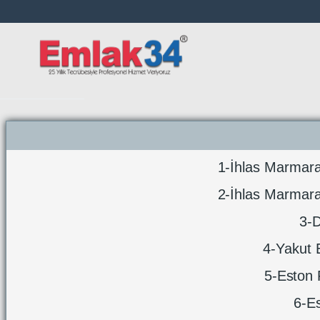
Beylikdüzü, Çatalca, Silivri , Tekirdağ
1-İhlas Marmara 
2-İhlas Marmara 
3-D
4-Yakut E
5-Eston 
6-Es