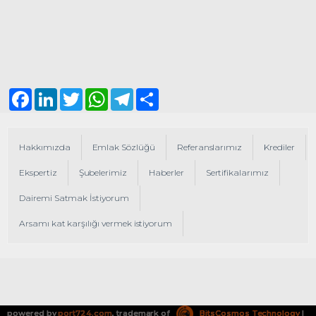
Facebook
LinkedIn
Twitter
WhatsApp
Telegram
Share
Hakkımızda
Emlak Sözlüğü
Referanslarımız
Krediler
Ekspertiz
Şubelerimiz
Haberler
Sertifikalarımız
Dairemi Satmak İstiyorum
Arsamı kat karşılığı vermek istiyorum
powered by
port724.com
, trademark of
BitsCosmos Technology
|