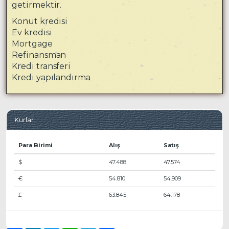
getirmektir.
Konut kredisi
Ev kredisi
Mortgage
Refinansman
Kredi transferi
Kredi yapılandırma
Kurlar
Para Birimi
Alış
Satış
$
47.488
47.574
€
54.810
54.909
£
63.845
64.178
Son Güncelleme
06 Ağustos, 11:48